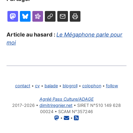
Article au hasard :
Le Mégaphone parle pour
moi
contact
•
cv
•
balade
•
blogroll
•
colophon
•
follow
Agréé Pass Culture/ADAGE
2017-2026 •
dimitriregnier.net
• SIRET N°510 149 628
00024 • SCAM N°357246
•
•