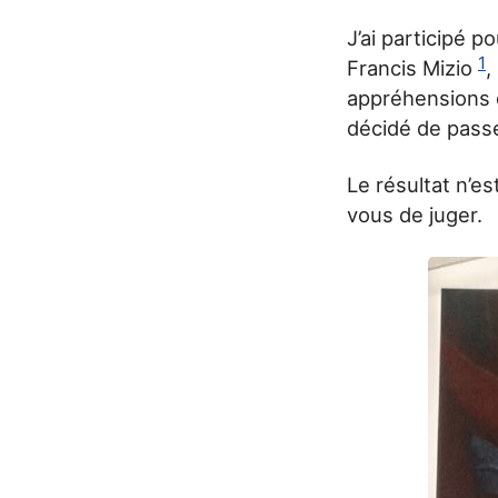
J’ai participé p
1
Francis Mizio
,
appréhensions de
décidé de pass
Le résultat n’e
vous de juger.