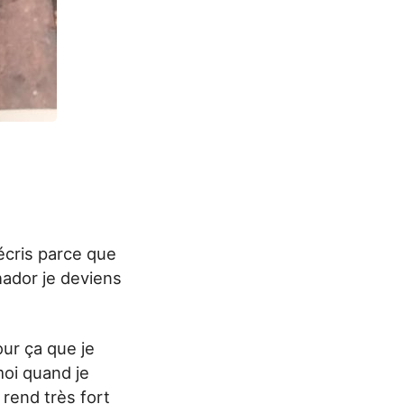
 écris parce que
ador je deviens
our ça que je
moi quand je
rend très fort