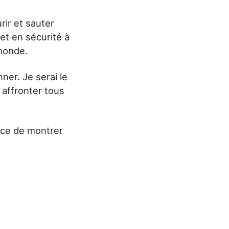
rir et sauter
 et en sécurité à
 monde.
er. Je serai le
à affronter tous
nce de montrer