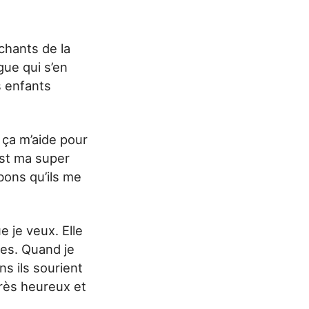
échants de la
gue qui s’en
s enfants
, ça m’aide pour
est ma super
bons qu’ils me
e je veux. Elle
res. Quand je
s ils sourient
 très heureux et