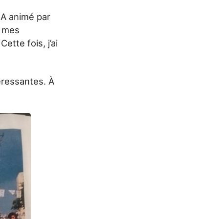
 IA animé par
r mes
ette fois, j’ai
éressantes. À