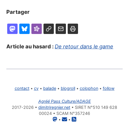
Partager
Article au hasard :
De retour dans le game
contact
•
cv
•
balade
•
blogroll
•
colophon
•
follow
Agréé Pass Culture/ADAGE
2017-2026 •
dimitriregnier.net
• SIRET N°510 149 628
00024 • SCAM N°357246
•
•