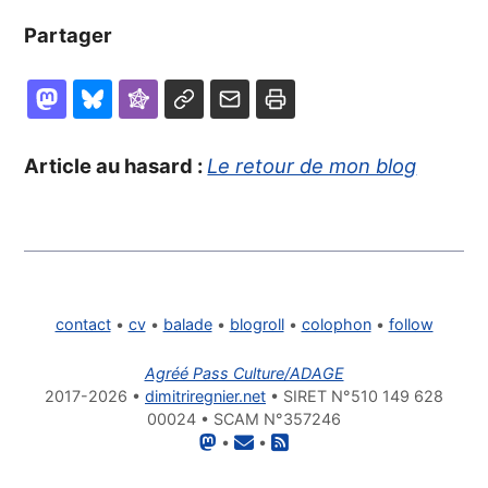
Partager
Article au hasard :
Le retour de mon blog
contact
•
cv
•
balade
•
blogroll
•
colophon
•
follow
Agréé Pass Culture/ADAGE
2017-2026 •
dimitriregnier.net
• SIRET N°510 149 628
00024 • SCAM N°357246
•
•