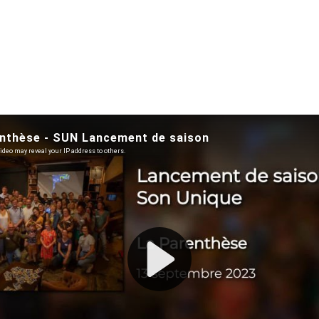
ySun ↗
ntéresse ? Consultez le
:
News
tag
omédien, passionné par le web et le son.
Dimitri Ré
antes. Si ça vous a plu,
recevez ses articles
une fo