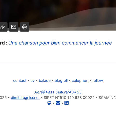
rd :
Une chanson pour bien commencer la journée
contact
•
cv
•
balade
•
blogroll
•
colophon
•
follow
Agréé Pass Culture/ADAGE
2026 •
dimitriregnier.net
• SIRET N°510 149 628 00024 • SCAM N
•
•