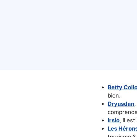
Betty Coll
bien.
Dryusdan
,
comprends p
Irslo
, il es
Les Héron
tourisme & 