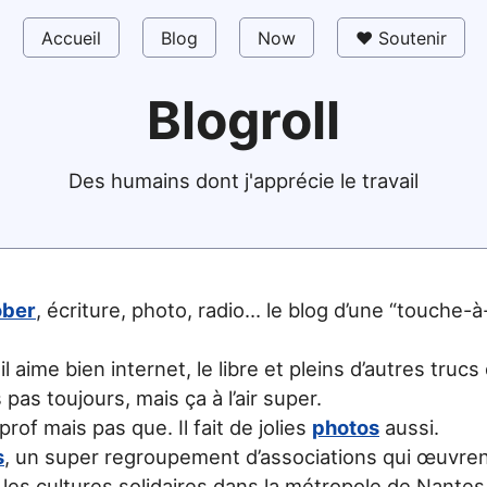
Accueil
Blog
Now
❤️ Soutenir
Blogroll
Des humains dont j'apprécie le travail
ober
, écriture, photo, radio… le blog d’une “touche-à
 il aime bien internet, le libre et pleins d’autres trucs
as toujours, mais ça à l’air super.
t prof mais pas que. Il fait de jolies
photos
aussi.
s
, un super regroupement d’associations qui œuvren
les cultures solidaires dans la métropole de Nantes