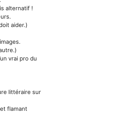
 alternatif !
eurs.
doit aider.)
 images.
’autre.)
un vrai pro du
ure littéraire sur
 et flamant