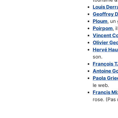
Louis Derr
Geoffrey 
Ploum
, un 
Poirpom
, 
Vincent Co
Olivier Ge
Hervé Hau
son.
François T
Antoine Go
Paola Grie
le web.
Francis Mi
rose. (Pas 