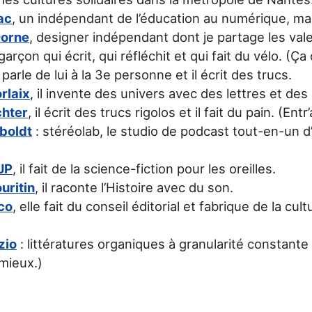
ac
, un indépendant de l’éducation au numérique, mais
Dorne
, designer indépendant dont je partage les val
garçon qui écrit, qui réfléchit et qui fait du vélo. (Ça 
il parle de lui à la 3e personne et il écrit des trucs.
rlaix
, il invente des univers avec des lettres et des
chter
, il écrit des trucs rigolos et il fait du pain. (Entr
boldt
: stéréolab, le studio de podcast tout-en-un d’
JP
, il fait de la science-fiction pour les oreilles.
uritin
, il raconte l’Histoire avec du son.
co
, elle fait du conseil éditorial et fabrique de la cult
zio
: littératures organiques à granularité constante
mieux.)